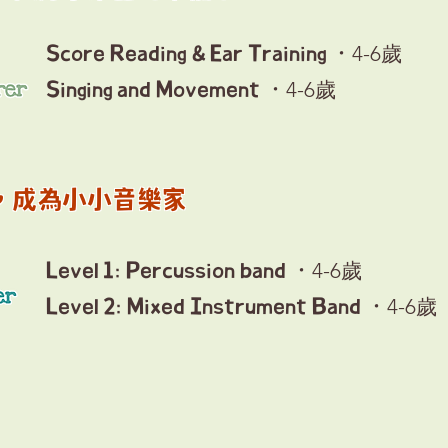
．
4-6歲
Score Reading & Ear Training
．
4-6歲
Singing and Movement
奏，成為小小音樂家
．
4-6歲
Level 1: Percussion band
．
4-6歲
Level 2: Mixed Instrument Band