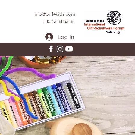
info@orff4kids.com
+852 31885318
Log In