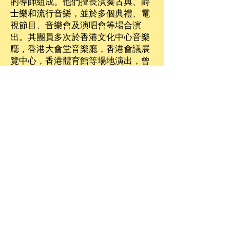
的導師組成。他們擅長演奏古典、爵
士樂和流行音樂，並於多個典禮、電
視節目、音樂會及演唱會等場合演
出。其團員多次於‪香港文化中心‬音樂
廳，香港大會堂音樂廳，‪香港會議展
覽中心‬，香港體育館等場地演出，曾
合作的歌手包括玉置浩二、容祖兒、
李克勤、張敬軒、楊千嬅、王菀之、
林二汶、關心妍、陳奐仁、梁漢文、
泳兒、林欣彤、呂珊、張偉文、湯寶
如及Joe Junior等。除了表演外，團
員也有參與唱片灌錄工作。