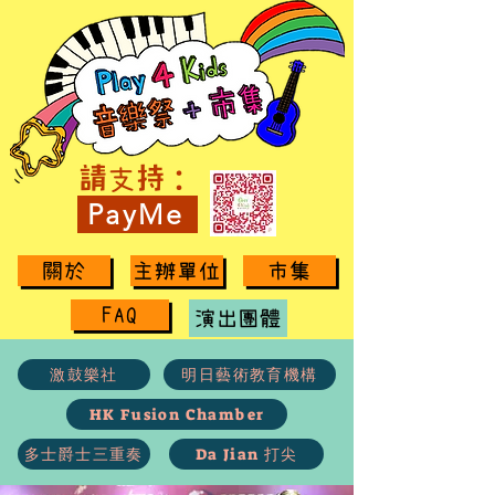
請
持：
支
PayMe
關於
主辦單位
市集
FAQ
演出團體
激鼓樂社
明日藝術教育機構
HK Fusion Chamber
多士爵士三重奏
Da Jian 打尖