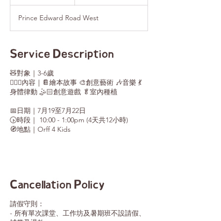
n
d
Prince Edward Road West
e
d
Service Description
🧸對象｜3-6歲
🤹🏻‍♀️內容｜📔繪本故事 🎨創意藝術 🎶音樂 💃
身體律動 🤹🏻創意遊戲 🥬室內種植
📅日期｜7月19至7月22日
🕟時段｜ 10:00 - 1:00pm (4天共12小時)
🧭地點｜Orff 4 Kids
Cancellation Policy
請假守則：
- 所有單次課堂、工作坊及暑期班不設請假、