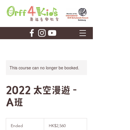
This course can no longer be booked.
2022 太空漫遊 -
A班
2,560
港
Ended
E
HK$2,560
元