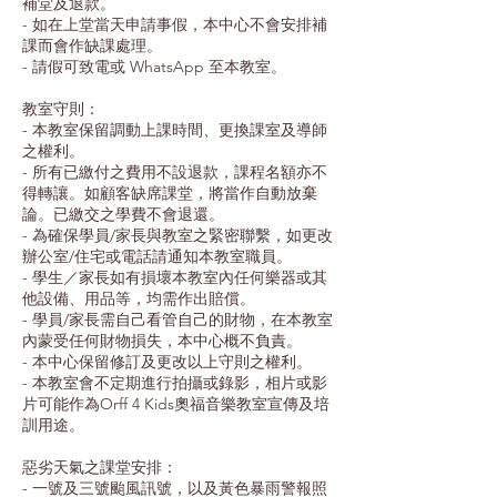
補堂及退款。
- 如在上堂當天申請事假，本中心不會安排補
課而會作缺課處理。
- 請假可致電或 WhatsApp 至本教室。
教室守則：
- 本教室保留調動上課時間、更換課室及導師
之權利。
- 所有已繳付之費用不設退款，課程名額亦不
得轉讓。如顧客缺席課堂，將當作自動放棄
論。已繳交之學費不會退還。
- 為確保學員/家長與教室之緊密聯繫，如更改
辦公室/住宅或電話請通知本教室職員。
- 學生／家長如有損壞本教室內任何樂器或其
他設備、用品等，均需作出賠償。
- 學員/家長需自己看管自己的財物，在本教室
內蒙受任何財物損失，本中心概不負責。
- 本中心保留修訂及更改以上守則之權利。
- 本教室會不定期進行拍攝或錄影，相片或影
片可能作為Orff 4 Kids奧福音樂教室宣傳及培
訓用途。
惡劣天氣之課堂安排：
- 一號及三號颱風訊號，以及黃色暴雨警報照