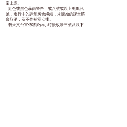
常上課。
- 紅色或黑色暴雨警告，或八號或以上颱風訊
號，進行中的課堂將會繼續，未開始的課堂將
會取消，及不作補堂安排。
- 若天文台宣佈將於兩小時後改發三號及以下
或取消所有熱帶氣旋警報，本教室將於宣佈後
兩小時內恢復正常運作。
- 各位亦應留意電台及電視台之最新風暴消息
或其他有關的應變措施,多謝合作。
Contact Details
Wai Hing Building, Prince Edward Road
West, Prince Edward, Hong Kong