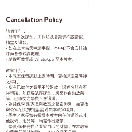
e
d
Cancellation Policy
請假守則：
- 所有單次課堂、工作坊及暑期班不設請假、
補堂及退款。
- 如在上堂當天申請事假，本中心不會安排補
課而會作缺課處理。
- 請假可致電或 WhatsApp 至本教室。
教室守則：
- 本教室保留調動上課時間、更換課室及導師
之權利。
- 所有已繳付之費用不設退款，課程名額亦不
得轉讓。如顧客缺席課堂，將當作自動放棄
論。已繳交之學費不會退還。
- 為確保學員/家長與教室之緊密聯繫，如更改
辦公室/住宅或電話請通知本教室職員。
- 學生／家長如有損壞本教室內任何樂器或其
他設備、用品等，均需作出賠償。
- 學員/家長需自己看管自己的財物，在本教室