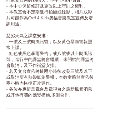
內蒙受任何財物損失，本中心概不負責。
- 本中心保留修訂及更改以上守則之權利。
- 本教室會不定期進行拍攝或錄影，相片或影
片可能作為Orff 4 Kids奧福音樂教室宣傳及培
訓用途。
惡劣天氣之課堂安排：
- 一號及三號颱風訊號，以及黃色暴雨警報照
常上課。
- 紅色或黑色暴雨警告，或八號或以上颱風訊
號，進行中的課堂將會繼續，未開始的課堂將
會取消，及不作補堂安排。
- 若天文台宣佈將於兩小時後改發三號及以下
或取消所有熱帶氣旋警報，本教室將於宣佈後
兩小時內恢復正常運作。
- 各位亦應留意電台及電視台之最新風暴消息
或其他有關的應變措施,多謝合作。
Contact Details
Wai Hing Building, Prince Edward Road