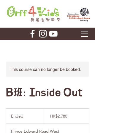
This course can no longer be booked.
B班: Inside Out
2,780
港
Ended
E
HK$2,780
元
n
d
Prince Edward Road West