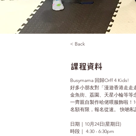
< Back
課程資料
Busymama 回歸Orff 4 Kids!
好多小朋友對「漫遊香港走走走」
金魚街、荔園、天星小輪等等念
一齊親自製作哈佬喂服飾啦！1
名額有限，報名從速。 快啲私
日期｜10月24日(星期日) 

時段｜ 4:30 - 6:30pm 
