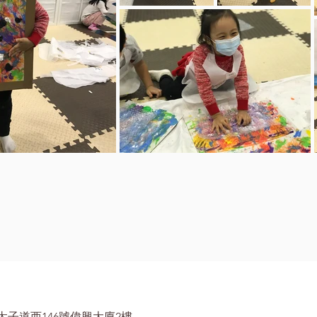
太子道西146號偉興大廈2樓