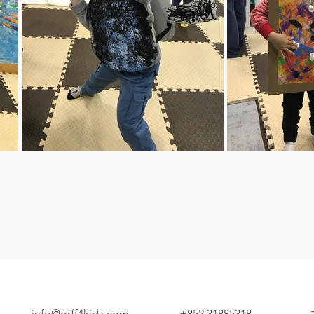
info@orff4kids.com
+852 31885318