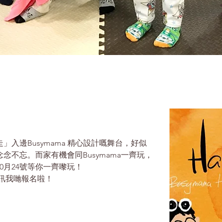
入邊Busymama 精心設計嘅舞台，好似
念不忘。而家有機會同Busymama一齊玩，
0月24號等你一齊嚟玩！
訊我哋報名啦！