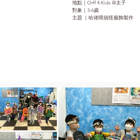
地點｜Orff 4 Kids @太子

對象｜3-6歲

主題 ｜哈佬喂搞怪服飾製作