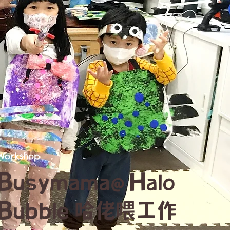
Workshop
Busymama@ Halo
Bubble 哈佬喂工作