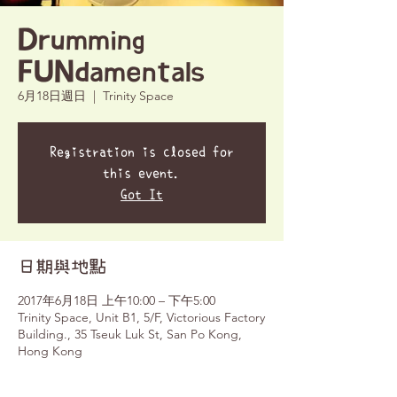
Drumming
FUNdamentals
6月18日週日
  |  
Trinity Space
Registration is closed for
this event.
Got It
日期與地點
2017年6月18日 上午10:00 – 下午5:00
Trinity Space, Unit B1, 5/F, Victorious Factory
Building., 35 Tseuk Luk St, San Po Kong,
Hong Kong