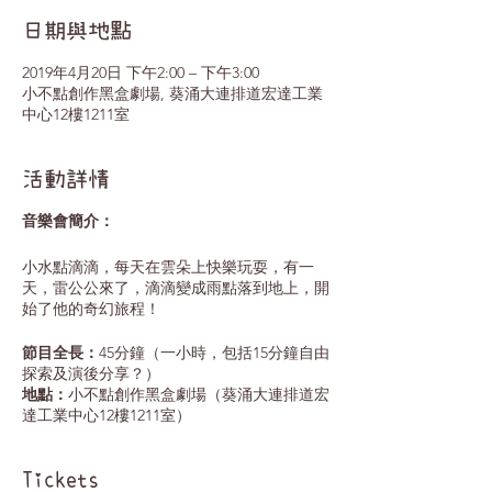
日期與地點
2019年4月20日 下午2:00 – 下午3:00
小不點創作黑盒劇場, 葵涌大連排道宏達工業
中心12樓1211室
活動詳情
音樂會簡介：
小水點滴滴，每天在雲朵上快樂玩耍，有一
天，雷公公來了，滴滴變成雨點落到地上，開
始了他的奇幻旅程！
節目全長：
45分鐘（一小時，包括15分鐘自由
探索及演後分享？）
地點：
小不點創作黑盒劇場（葵涌大連排道宏
達工業中心12樓1211室）
最適合年齡：
0-2歲
人數:
每場不多於80人
Tickets
價錢:
$180大小同價