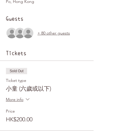
Po, Hong Kong
Guests
+ 80 other guests
Tickets
Sold Out
Ticket type
小童 (六歲或以下)
More info
Price
HK$200.00