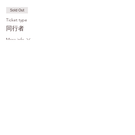
Sold Out
Ticket type
同行者
More info
Price
HK$150.00
This event is sold out
Share This Event