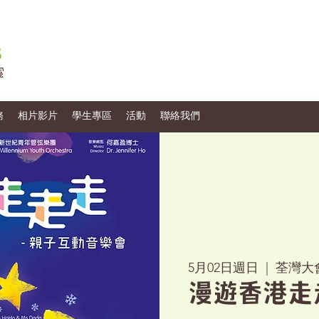
務
相片影片
學生專區
活動
聯絡我們
5月02日週日
  |  
荃灣大
漫遊香港走