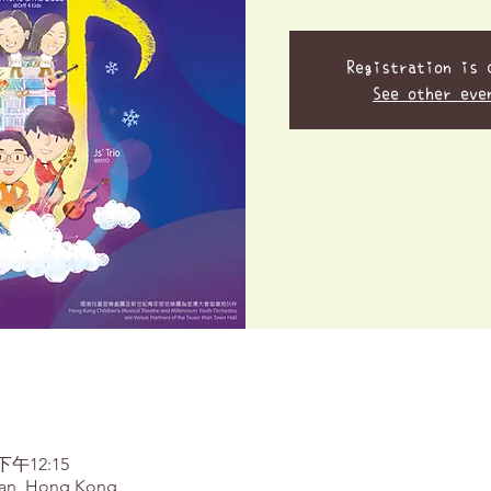
Registration is 
See other eve
下午12:15
, Hong Kong