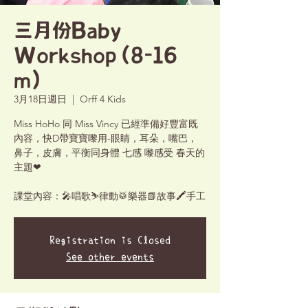
三月份Baby
Workshop (8-16
m)
3月18日週日
  |  
Orff 4 Kids
Miss HoHo 同 Miss Vincy 已經準備好豐富既
內容，快D帶寶寶嚟用-眼睛，耳朵，嘴巴，
鼻子，皮膚，平衡同身體 七感 嚟感受 春天的
主題❤
課堂內容：🎤唱歌⛷律動🥁樂器📗故事🖍手工
Registration is Closed
See other events