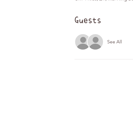
Guests
See All