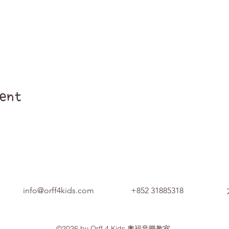
ent
info@orff4kids.com
+852 31885318
©2026 by Orff 4 Kids 奧福音樂教室.