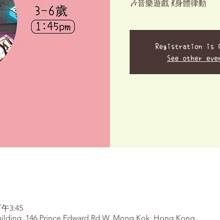
🎶音樂遊戲 💃身體律動
Registration is 
See other eve
午3:45
 Building, 146 Prince Edward Rd W, Mong Kok, Hong Kong