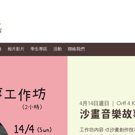
務
相片影片
學生專區
活動
聯絡我們
4月14日週日
  |  
Orff 4 
沙畫音樂故事
工作坊內容:🎨沙畫創作技