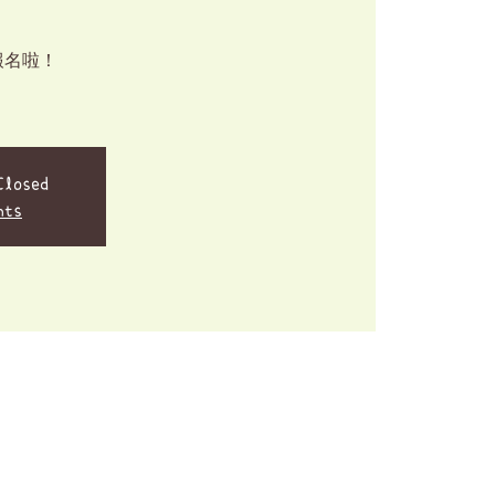
報名啦！
Closed
nts