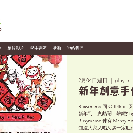
務
相片影片
學生專區
活動
聯絡我們
2月04日週日
  |  
playgro
新年創意手
Busymama 同 Orff4
新年到，真熱鬧，敲鑼打鼓超級
Busymama 仲有 Messy 
知道大家又唱又跳一定肚