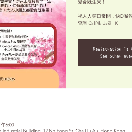
愛食既生果！
祝人人笑口常開，快D嚟
查詢 Orff4kids@HK
Registration is 
See other eve
午6:00
g Industrial Building, 12 Ng Fong St, Cha Liu Au, Hong Kong