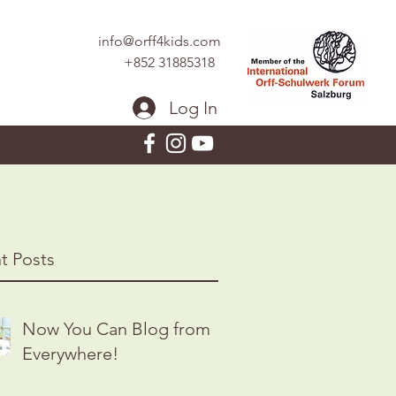
info@orff4kids.com
+852 31885318
Log In
t Posts
Now You Can Blog from
Everywhere!