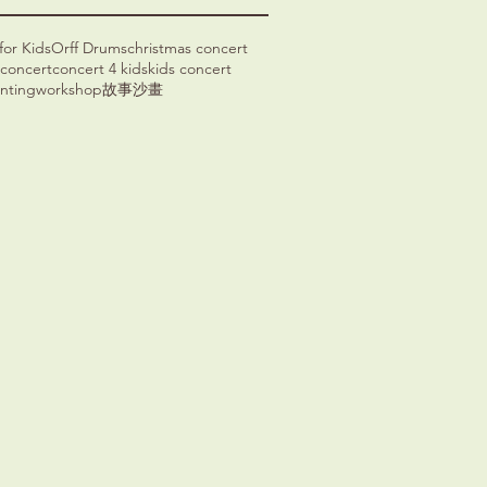
for Kids
Orff Drums
christmas concert
l concert
concert 4 kids
kids concert
nting
workshop
故事
沙畫