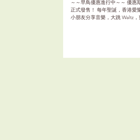
～～早鳥優惠進行中～～ 優惠期至 
正式發售！ 每年聖誕，香港愛樂團都會
小朋友分享音樂，大跳 Walt
Re...