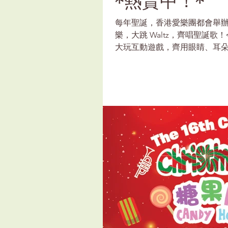
*熱賣中！*
每年聖誕，香港愛樂團都會舉辦 Cla
樂，大跳 Waltz，齊唱聖誕歌！
大玩互動遊戲，齊用眼睛、耳
一起創作屬於我們的糖果狂想...