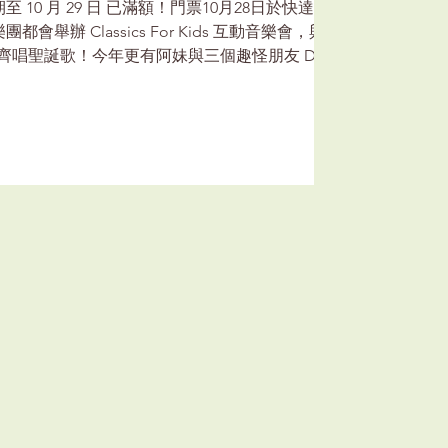
10 月 29 日 已滿額！門票10月28日於快達票
舉辦 Classics For Kids 互動音樂會，與
z，齊唱聖誕歌！今年更有阿妹與三個趣怪朋友 Do